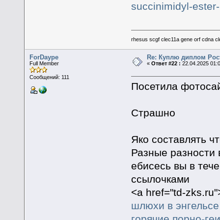
succinimidyl-este
rhesus scgf clec11a gene orf cdna c
ForDaype
Re: Куплю диплом Рос
Full Member
«
Ответ #22 :
22.04.2025 01:
Сообщений: 111
Посетила фотосай
Страшно
Яко составлять ч
Разные разности 
ебисесь вы в теч
ссылочками
<a href="td-zks.ru
шлюхи в энгельсе
горячие порно-ге