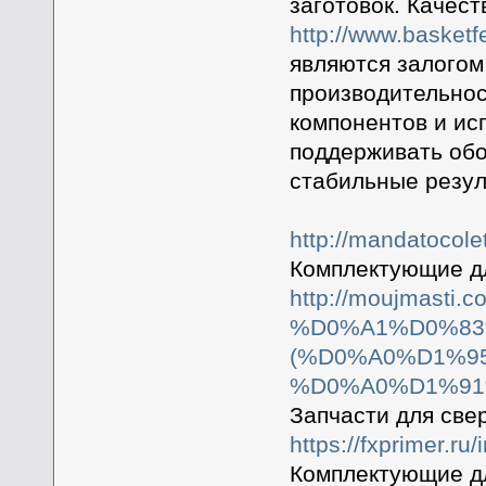
заготовок. Качест
http://www.basket
являются залогом
производительнос
компонентов и ис
поддерживать обо
стабильные резул
http://mandatocole
Комплектующие дл
http://moujmasti.
%D0%A1%D0%83
(%D0%A0%D1%9
%D0%A0%D1%91
Запчасти для св
https://fxprimer.
Комплектующие дл