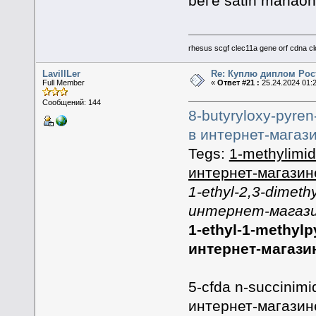
bel'e satin maha
rhesus scgf clec11a gene orf cdna c
LavillLer
Re: Куплю диплом Рос
Full Member
«
Ответ #21 :
25.24.2024 01:
Сообщений: 144
8-butyryloxy-pyren
в интернет-магаз
Tegs:
1-methylimid
интернет-магазин
1-ethyl-2,3-dimet
интернет-магази
1-ethyl-1-methylp
интернет-магази
5-cfda n-succinimi
интернет-магази