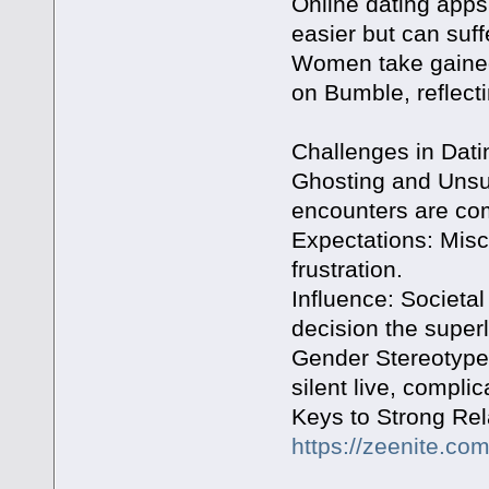
Online dating apps
easier but can suff
Women take gained 
on Bumble, reflect
Challenges in Dati
Ghosting and Unsur
encounters are co
Expectations: Mis
frustration.
Influence: Societal
decision the superl
Gender Stereotypes
silent live, complic
Keys to Strong Rel
https://zeenite.com