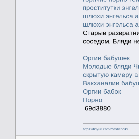
проститутки энгел
шлюхи энгельса 
шлюхи энгельса 
Старые развратни
соседом. Бляди н
Оргии бабушек
Молодые бляди Чи
скрытую камеру а
Вакханалии бабу
Оргии бабок
Порно
69d3880
https://tinyurl.com/moshenniki