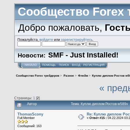
Сообщество Forex 
Добро пожаловать,
Гост
Пожалуйста,
войдите
или
зарегистрируйтесь
.
SMF - Just Installed!
Новости:
НАЧАЛО
ПОМОЩЬ
ПОИСК
ВХОД
РЕГИСТРАЦИЯ
Сообщество Forex трейдеров
>
Разное
>
Флейм
>
Куплю диплом Ростов w5
« пред
Страницы:
1
[
2
]
Автор
Тема: Куплю диплом Ростов w589v 
ThomasScony
Re: Куплю диплом Рос
Full Member
«
Ответ #15 :
04.22.2024 03:
Сообщений: 163