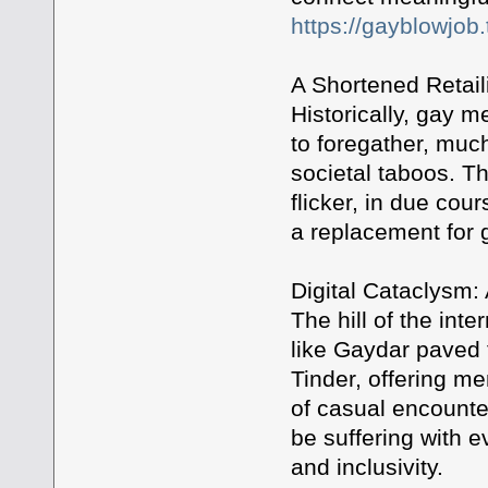
https://gayblowjob.
A Shortened Retail
Historically, gay 
to foregather, much
societal taboos. T
flicker, in due cou
a replacement for 
Digital Cataclysm:
The hill of the int
like Gaydar paved t
Tinder, offering me
of casual encounter
be suffering with 
and inclusivity.