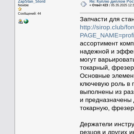
ZapStan_Slord
Re: Куплю диплом Рос
Newbie
«
Ответ #23 :
05.35.2025 12:
Сообщений: 44
Запчасти для ста
http://sirop.club/f
PAGE_NAME=profi
ассортимент комп
надежной и эффек
могут варьировать
токарный, фрезер
Основные элемент
ключевую роль в 
выполнены из разл
и предназначены 
токарную, фрезер
Держатели инстр
резцов и других 