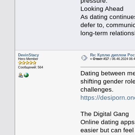
pressure.
Looking Ahead
As dating continue
defer to, communic
long-term relations
DevinStacy
Re: Куплю диплом Рос
Hero Member
«
Ответ #17 :
06.46.2024 06:
Сообщений: 564
Dating between me
shifting gender rol
challenges.
https://desiporn.on
The Digital Gang
Online dating apps
easier but can feel