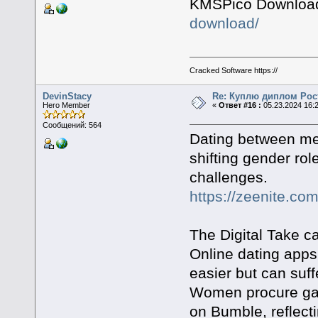
KMSPico Downl
download/
Cracked Software https://
DevinStacy
Re: Куплю диплом Рос
Hero Member
«
Ответ #16 :
05.23.2024 16:
Сообщений: 564
Dating between me
shifting gender rol
challenges.
https://zeenite.com
The Digital Take ca
Online dating apps
easier but can suffe
Women procure gai
on Bumble, reflect