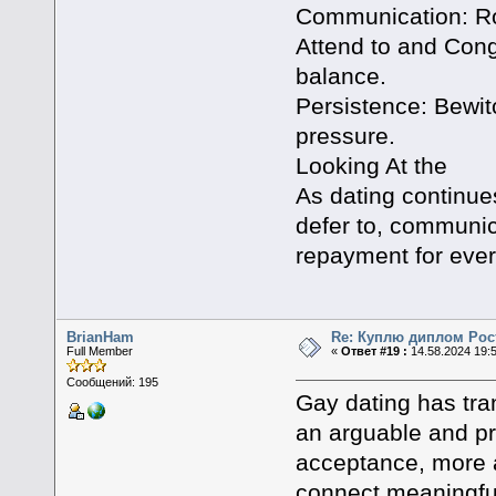
Communication: Ro
Attend to and Cong
balance.
Persistence: Bewit
pressure.
Looking At the
As dating continue
defer to, communi
repayment for everl
BrianHam
Re: Куплю диплом Рос
Full Member
«
Ответ #19 :
14.58.2024 19:
Сообщений: 195
Gay dating has tra
an arguable and pr
acceptance, more 
connect meaningful