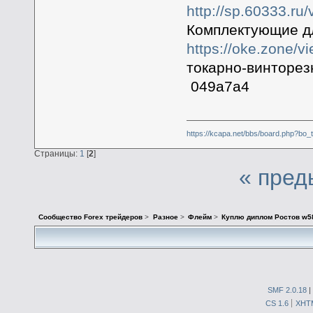
http://sp.60333.r
Комплектующие дл
https://oke.zone/
токарно-винторе
049a7a4
https://kcapa.net/bbs/board.php?bo
Страницы:
1
[
2
]
« пред
Сообщество Forex трейдеров
>
Разное
>
Флейм
>
Куплю диплом Ростов w5
SMF 2.0.18
|
CS 1.6
XHT