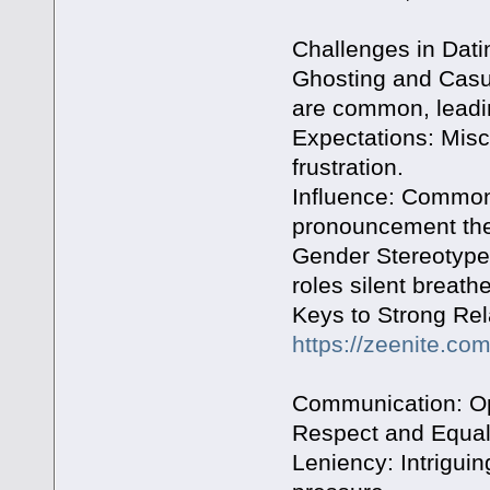
Challenges in Dati
Ghosting and Casua
are common, leadin
Expectations: Mis
frustration.
Influence: Common
pronouncement the 
Gender Stereotypes
roles silent breath
Keys to Strong Rel
https://zeenite.co
Communication: Op
Respect and Equali
Leniency: Intrigui