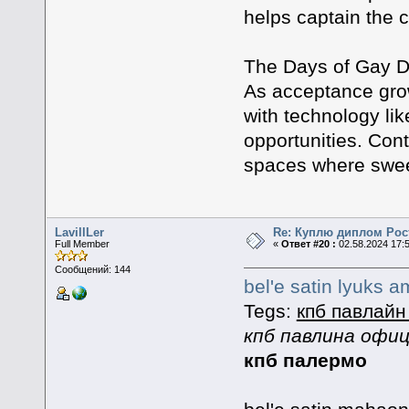
helps captain the 
The Days of Gay D
As acceptance grow
with technology li
opportunities. Con
spaces where swee
LavillLer
Re: Куплю диплом Рос
Full Member
«
Ответ #20 :
02.58.2024 17:
Сообщений: 144
bel'e satin lyuks 
Tegs:
кпб павлайн
кпб павлина офи
кпб палермо